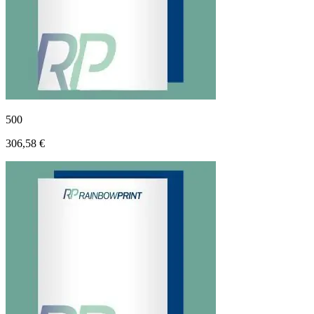
500
306,58 €