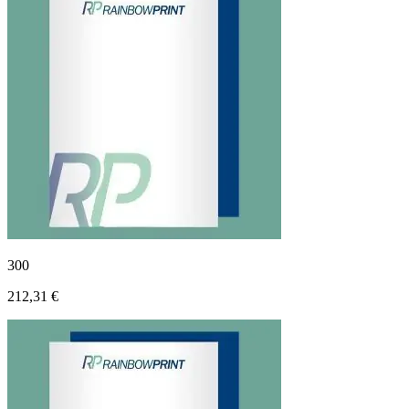
300
212,31 €