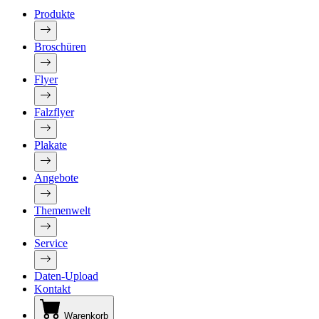
Produkte
Broschüren
Flyer
Falzflyer
Plakate
Angebote
Themenwelt
Service
Daten-Upload
Kontakt
Warenkorb