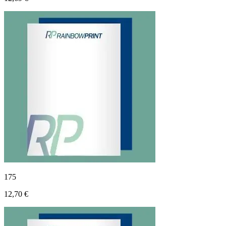
175
12,70 €