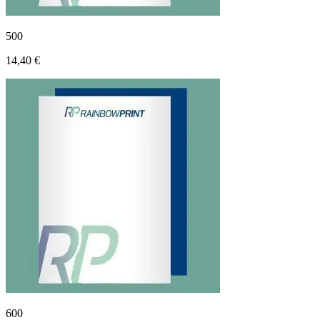
500
14,40 €
600