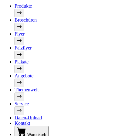
Produkte
Broschüren
Flyer
Falzflyer
Plakate
Angebote
Themenwelt
Service
Daten-Upload
Kontakt
Warenkorb