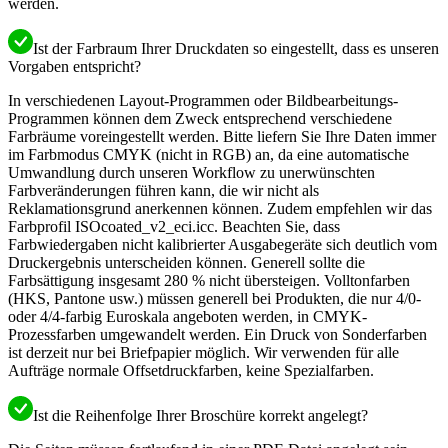
werden.
Ist der Farbraum Ihrer Druckdaten so eingestellt, dass es unseren
Vorgaben entspricht?
In verschiedenen Layout-Programmen oder Bildbearbeitungs-
Programmen können dem Zweck entsprechend verschiedene
Farbräume voreingestellt werden. Bitte liefern Sie Ihre Daten immer
im Farbmodus CMYK (nicht in RGB) an, da eine automatische
Umwandlung durch unseren Workflow zu unerwünschten
Farbveränderungen führen kann, die wir nicht als
Reklamationsgrund anerkennen können. Zudem empfehlen wir das
Farbprofil ISOcoated_v2_eci.icc. Beachten Sie, dass
Farbwiedergaben nicht kalibrierter Ausgabegeräte sich deutlich vom
Druckergebnis unterscheiden können. Generell sollte die
Farbsättigung insgesamt 280 % nicht übersteigen. Volltonfarben
(HKS, Pantone usw.) müssen generell bei Produkten, die nur 4/0-
oder 4/4-farbig Euroskala angeboten werden, in CMYK-
Prozessfarben umgewandelt werden. Ein Druck von Sonderfarben
ist derzeit nur bei Briefpapier möglich. Wir verwenden für alle
Aufträge normale Offsetdruckfarben, keine Spezialfarben.
Ist die Reihenfolge Ihrer Broschüre korrekt angelegt?