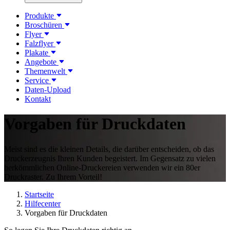
Produkte
Broschüren
Flyer
Falzflyer
Plakate
Angebote
Themenwelt
Service
Daten-Upload
Kontakt
Vorgaben für Druckdaten
Meist sind es die kleinen Details, die darüber entscheiden, ob das
Druckerzeugnis Ihren Kunden begeistert. Im Gegensatz zu vielen
herkömmlichen Online-Druckereien verwenden wir ein 80er
Druckraster. Zu Ihrem Vorteil!
Startseite
Hilfecenter
Vorgaben für Druckdaten