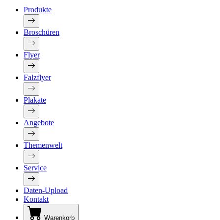
Produkte
Broschüren
Flyer
Falzflyer
Plakate
Angebote
Themenwelt
Service
Daten-Upload
Kontakt
Warenkorb