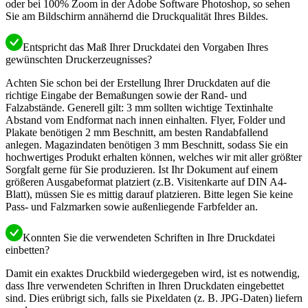
oder bei 100% Zoom in der Adobe Software Photoshop, so sehen
Sie am Bildschirm annähernd die Druckqualität Ihres Bildes.
Entspricht das Maß Ihrer Druckdatei den Vorgaben Ihres
gewünschten Druckerzeugnisses?
Achten Sie schon bei der Erstellung Ihrer Druckdaten auf die
richtige Eingabe der Bemaßungen sowie der Rand- und
Falzabstände. Generell gilt: 3 mm sollten wichtige Textinhalte
Abstand vom Endformat nach innen einhalten. Flyer, Folder und
Plakate benötigen 2 mm Beschnitt, am besten Randabfallend
anlegen. Magazindaten benötigen 3 mm Beschnitt, sodass Sie ein
hochwertiges Produkt erhalten können, welches wir mit aller größter
Sorgfalt gerne für Sie produzieren. Ist Ihr Dokument auf einem
größeren Ausgabeformat platziert (z.B. Visitenkarte auf DIN A4-
Blatt), müssen Sie es mittig darauf platzieren. Bitte legen Sie keine
Pass- und Falzmarken sowie außenliegende Farbfelder an.
Konnten Sie die verwendeten Schriften in Ihre Druckdatei
einbetten?
Damit ein exaktes Druckbild wiedergegeben wird, ist es notwendig,
dass Ihre verwendeten Schriften in Ihren Druckdaten eingebettet
sind. Dies erübrigt sich, falls sie Pixeldaten (z. B. JPG-Daten) liefern