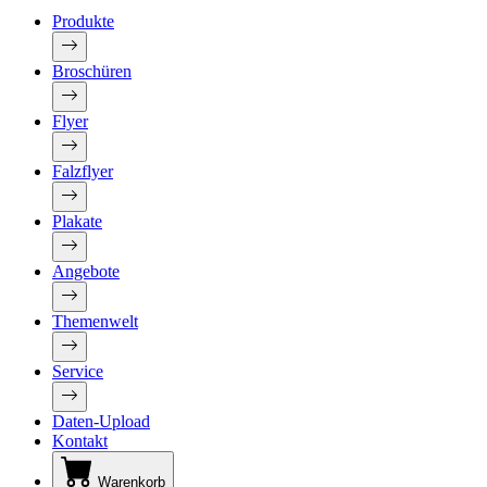
Produkte
Broschüren
Flyer
Falzflyer
Plakate
Angebote
Themenwelt
Service
Daten-Upload
Kontakt
Warenkorb