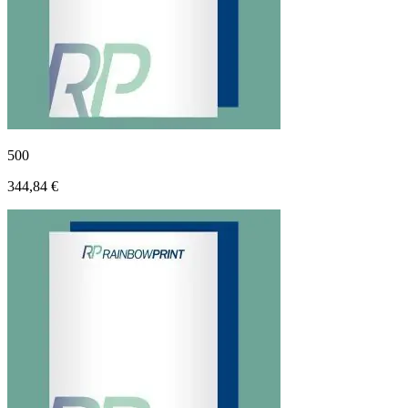
500
344,84 €