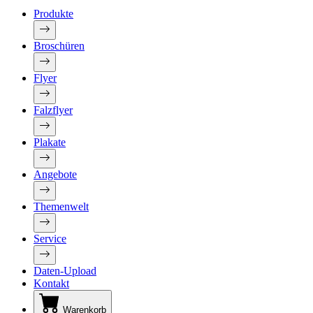
Produkte
Broschüren
Flyer
Falzflyer
Plakate
Angebote
Themenwelt
Service
Daten-Upload
Kontakt
Warenkorb