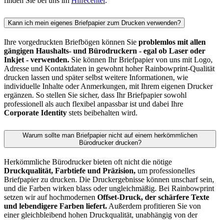
finden Sie bei uns im
Hilfecenter
.
Kann ich mein eigenes Briefpapier zum Drucken verwenden?
Ihre vorgedruckten Briefbögen können Sie
problemlos mit allen
gängigen Haushalts- und Bürodruckern - egal ob Laser oder
Inkjet - verwenden.
Sie können Ihr Briefpapier von uns mit Logo,
Adresse und Kontaktdaten in gewohnt hoher Rainbowprint-Qualität
drucken lassen und später selbst weitere Informationen, wie
individuelle Inhalte oder Anmerkungen, mit Ihrem eigenen Drucker
ergänzen. So stellen Sie sicher, dass Ihr Briefpapier sowohl
professionell als auch flexibel anpassbar ist und dabei Ihre
Corporate Identity
stets beibehalten wird.
Warum sollte man Briefpapier nicht auf einem herkömmlichen
Bürodrucker drucken?
Herkömmliche Bürodrucker bieten oft nicht die nötige
Druckqualität, Farbtiefe und Präzision,
um professionelles
Briefpapier zu drucken. Die Druckergebnisse können unscharf sein,
und die Farben wirken blass oder ungleichmäßig. Bei Rainbowprint
setzen wir auf hochmodernen
Offset-Druck, der schärfere Texte
und lebendigere Farben liefert.
Außerdem profitieren Sie von
einer gleichbleibend hohen Druckqualität, unabhängig von der