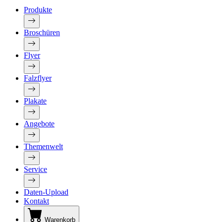
Produkte
Broschüren
Flyer
Falzflyer
Plakate
Angebote
Themenwelt
Service
Daten-Upload
Kontakt
Warenkorb