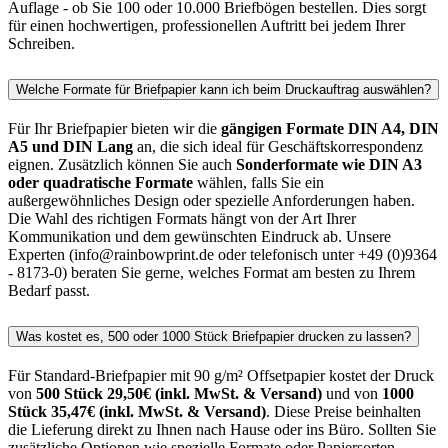
Auflage - ob Sie 100 oder 10.000 Briefbögen bestellen. Dies sorgt
für einen hochwertigen, professionellen Auftritt bei jedem Ihrer
Schreiben.
Welche Formate für Briefpapier kann ich beim Druckauftrag auswählen?
Für Ihr Briefpapier bieten wir die
gängigen Formate DIN A4, DIN
A5 und DIN Lang
an, die sich ideal für Geschäftskorrespondenz
eignen. Zusätzlich können Sie auch
Sonderformate wie DIN A3
oder quadratische Formate
wählen, falls Sie ein
außergewöhnliches Design oder spezielle Anforderungen haben.
Die Wahl des richtigen Formats hängt von der Art Ihrer
Kommunikation und dem gewünschten Eindruck ab. Unsere
Experten (info@rainbowprint.de oder telefonisch unter +49 (0)9364
- 8173-0) beraten Sie gerne, welches Format am besten zu Ihrem
Bedarf passt.
Was kostet es, 500 oder 1000 Stück Briefpapier drucken zu lassen?
Für Standard-Briefpapier mit 90 g/m² Offsetpapier kostet der Druck
von
500 Stück 29,50€ (inkl. MwSt. & Versand)
und von
1000
Stück 35,47€ (inkl. MwSt. & Versand)
. Diese Preise beinhalten
die Lieferung direkt zu Ihnen nach Hause oder ins Büro. Sollten Sie
zusätzliche Optionen wie spezielle Formate oder Papiersorten