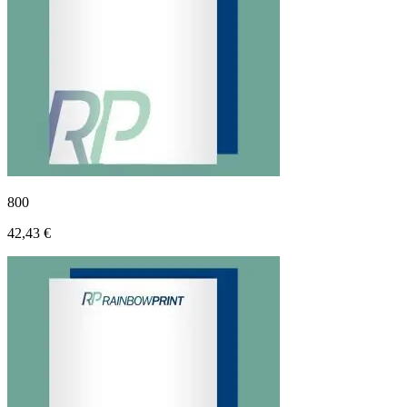
800
42,43 €