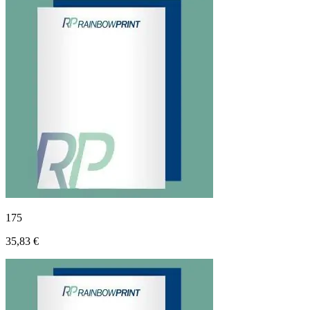
175
35,83 €