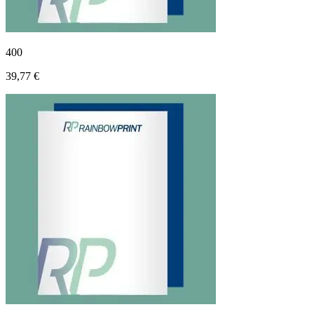
400
39,77 €