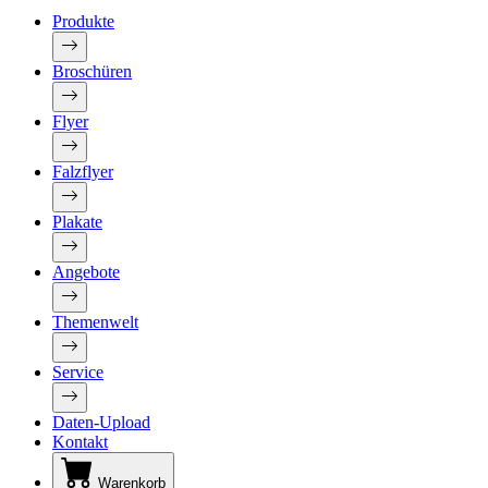
Produkte
Broschüren
Flyer
Falzflyer
Plakate
Angebote
Themenwelt
Service
Daten-Upload
Kontakt
Warenkorb