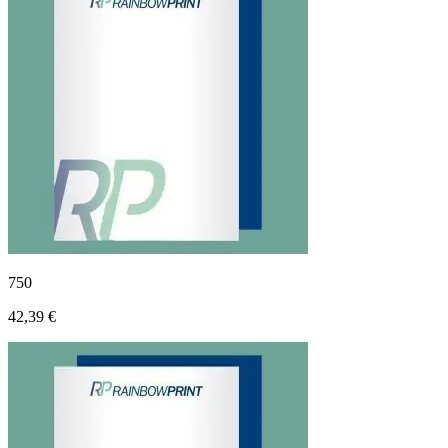
750
42,39 €