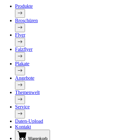
Produkte
Broschüren
Flyer
Falzflyer
Plakate
Angebote
Themenwelt
Service
Daten-Upload
Kontakt
Warenkorb