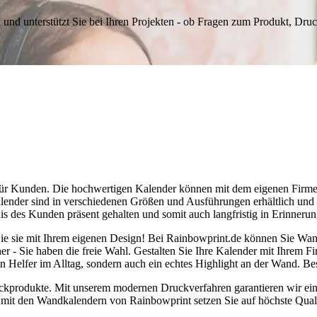
 und unterstützt Sie bei Ihren Projekten - ob Fragen zum Produkt, Dru
ür Kunden. Die hochwertigen Kalender können mit dem eigenen Firmen
lender sind in verschiedenen Größen und Ausführungen erhältlich und
 des Kunden präsent gehalten und somit auch langfristig in Erinnerun
 sie mit Ihrem eigenen Design! Bei Rainbowprint.de können Sie Wandk
r - Sie haben die freie Wahl. Gestalten Sie Ihre Kalender mit Ihrem F
en Helfer im Alltag, sondern auch ein echtes Highlight an der Wand. Be
ckprodukte. Mit unserem modernen Druckverfahren garantieren wir eine
 mit den Wandkalendern von Rainbowprint setzen Sie auf höchste Quali