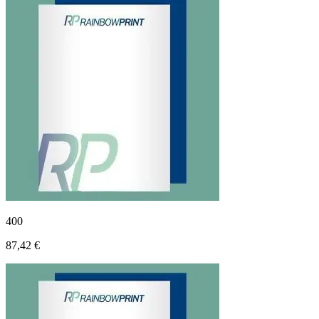
400
87,42 €