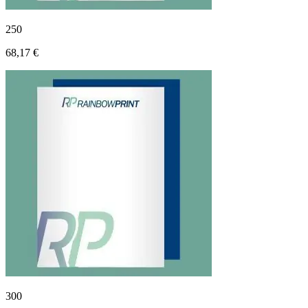
250
68,17 €
300