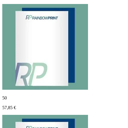
50
57,85 €