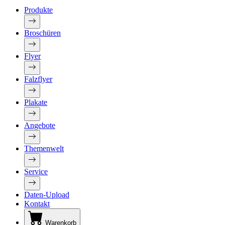
Produkte
Broschüren
Flyer
Falzflyer
Plakate
Angebote
Themenwelt
Service
Daten-Upload
Kontakt
Warenkorb