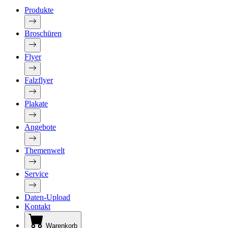
Produkte
Broschüren
Flyer
Falzflyer
Plakate
Angebote
Themenwelt
Service
Daten-Upload
Kontakt
Warenkorb