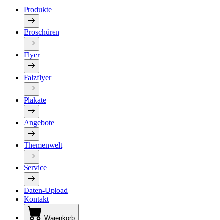
Produkte
Broschüren
Flyer
Falzflyer
Plakate
Angebote
Themenwelt
Service
Daten-Upload
Kontakt
Warenkorb