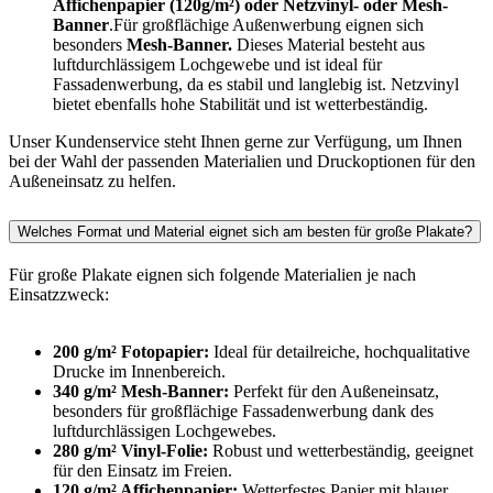
Affichenpapier (120g/m²) oder Netzvinyl- oder Mesh-
Banner
.Für großflächige Außenwerbung eignen sich
besonders
Mesh-Banner.
Dieses Material besteht aus
luftdurchlässigem Lochgewebe und ist ideal für
Fassadenwerbung, da es stabil und langlebig ist. Netzvinyl
bietet ebenfalls hohe Stabilität und ist wetterbeständig.
Unser Kundenservice steht Ihnen gerne zur Verfügung, um Ihnen
bei der Wahl der passenden Materialien und Druckoptionen für den
Außeneinsatz zu helfen.
Welches Format und Material eignet sich am besten für große Plakate?
Für große Plakate eignen sich folgende Materialien je nach
Einsatzzweck:
200 g/m² Fotopapier:
Ideal für detailreiche, hochqualitative
Drucke im Innenbereich.
340 g/m² Mesh-Banner:
Perfekt für den Außeneinsatz,
besonders für großflächige Fassadenwerbung dank des
luftdurchlässigen Lochgewebes.
280 g/m² Vinyl-Folie:
Robust und wetterbeständig, geeignet
für den Einsatz im Freien.
120 g/m² Affichenpapier:
Wetterfestes Papier mit blauer