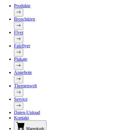
Produkte
Broschüren
Flyer
Falzflyer
Plakate
Angebote
Themenwelt
Service
Daten-Upload
Kontakt
Warenkorb