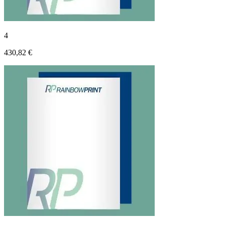
4
430,82 €