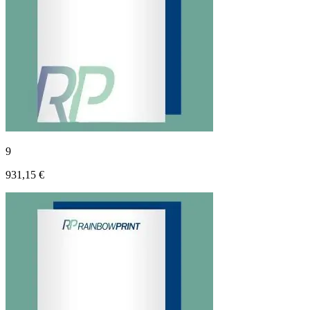
9
931,15 €