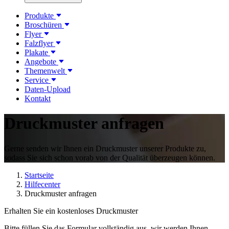
Produkte
Broschüren
Flyer
Falzflyer
Plakate
Angebote
Themenwelt
Service
Daten-Upload
Kontakt
Druckmuster anfragen
Gerne senden wir Ihnen ein Druckmuster unserer Produkte zu,
sodass Sie sich schon vorab von der Qualität überzeugen können.
Startseite
Hilfecenter
Druckmuster anfragen
Erhalten Sie ein kostenloses Druckmuster
Bitte füllen Sie das Formular vollständig aus, wir werden Ihnen