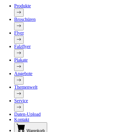
Produkte
Broschüren
Flyer
Falzflyer
Plakate
Angebote
Themenwelt
Service
Daten-Upload
Kontakt
Warenkorb