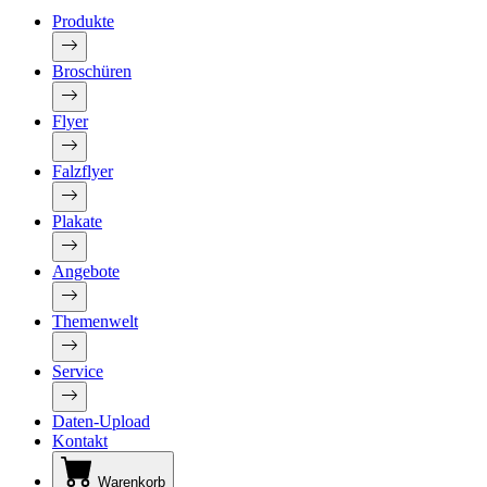
Produkte
Broschüren
Flyer
Falzflyer
Plakate
Angebote
Themenwelt
Service
Daten-Upload
Kontakt
Warenkorb