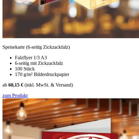
Speisekarte (6-seitig Zickzackfalz)
Falzflyer 1/3 A3
6-seitig mit Zickzackfalz
100 Stück
170 g/m² Bilderdruckpapier
ab
60,15 €
(inkl. MwSt. & Versand)
zum Produkt