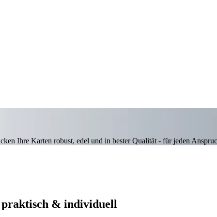
ken Ihre Karten robust, edel und in bester Qualität - für jeden Anspru
 praktisch & individuell