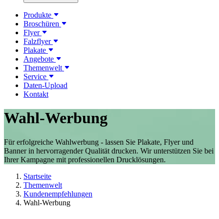
Produkte
Broschüren
Flyer
Falzflyer
Plakate
Angebote
Themenwelt
Service
Daten-Upload
Kontakt
Wahl-Werbung
Für erfolgreiche Wahlwerbung - lassen Sie Plakate, Flyer und
Banner in hervorragender Qualität drucken. Wir unterstützen Sie bei
Ihrer Kampagne mit professionellen Drucklösungen.
Startseite
Themenwelt
Kundenempfehlungen
Wahl-Werbung