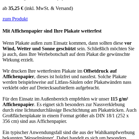
ab
35,25 €
(inkl. MwSt. & Versand)
zum Produkt
Mit Affichenpapier sind Ihre Plakate wetterfest
Wenn Plakate außen zum Einsatz kommen, dann sollten diese
vor
Wind, Wetter und Sonne geschützt
sein. Schließlich möchten Sie
ja auch, dass Ihre Werbebotschaft auf dem Plakat die gewünschte
Wirkung erzielt.
Wir drucken Ihre wetterfesten Plakate im
Offsetdruck auf
Affichenpapier
, dieses ist holzfrei und nassfest. Solche Plakate
werden beispielsweise auf Litfass-Säulen oder Plakatwänden nass
verklebt oder auf Dreiecksaufstellern aufgebracht.
Für den Einsatz im Außenbereich empfehlen wir unser
115 g/m²
Affichenpapier
. Es eignet sich besonders zur Nassverklebung
durch eine lichtundurchlässige Beschichtung am Plakatrücken. Auch
Großflächenplakate in einem Format größer als DIN 18/1 (252 x
356 cm) sind aus Affichenpapier.
Ein typischer Anwendungsfall sind die aus der Wahlkampfwerbung
bekannten 'Wesselmänner'. Dabei handelt es sich um besonders