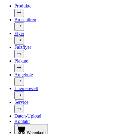
Produkte
Broschüren
Flyer
Falzflyer
Plakate
Angebote
Themenwelt
Service
Daten-Upload
Kontakt
Warenkorb