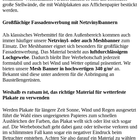
große Stellwände, die mit Wahlplakaten aus Affichenpapier bestückt
werden.
Großflächige Fassadenwerbung mit Netzvinylbannern
Als klassisches Werbemittel für den Außenbereich kommen auch
immer häufiger unsere
Netzvinyl- oder auch Meshbanner
zum
Einsatz. Der Meshbanner eignet sich besonders für großflächige
Fassadenwerbung. Das Material besteht aus
luftdurchlässigem
Lochgewebe
. Dadurch bleibt Ihre Werbebotschaft jederzeit
formstabil und auch bei Wind und Wetter optimal präsentiert. Wir
bieten unsere
Mesh Banner in hochwertigen 340 g/m²
an.
Bekannt sind diese unter anderem für die Anbringung an
Baustellengerüsten.
Weshalb es ratsam ist, das richtige Material für wetterfeste
Plakate zu verwenden
Werden Plakate für längere Zeit Sonne, Wind und Regen ausgesetzt
führt die Wahl eines ungeeigneten Papieres zum schnellen
Ausbleichen der Farben, das Plakat wellt sich oder löst sich sogar
auf. Die Werbebotschaft geht dabei ganz oder teilweise verloren und
im schlimmsten Fall kann sogar ein negativer Eindruck beim
Betrachter entstehen. Achten Sie also darauf ein Material zu wählen