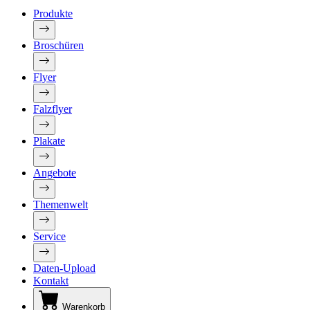
Produkte
Broschüren
Flyer
Falzflyer
Plakate
Angebote
Themenwelt
Service
Daten-Upload
Kontakt
Warenkorb