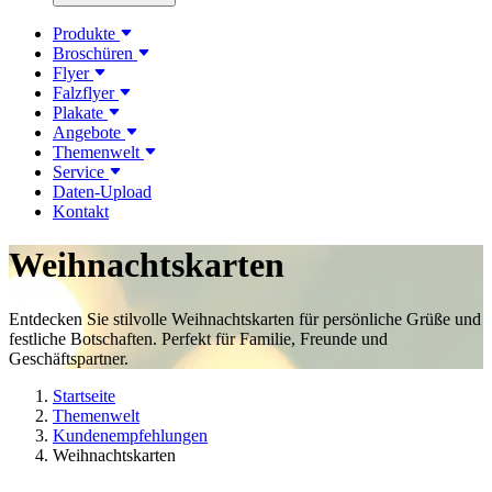
Produkte
Broschüren
Flyer
Falzflyer
Plakate
Angebote
Themenwelt
Service
Daten-Upload
Kontakt
Weihnachtskarten
Entdecken Sie stilvolle Weihnachtskarten für persönliche Grüße und
festliche Botschaften. Perfekt für Familie, Freunde und
Geschäftspartner.
Startseite
Themenwelt
Kundenempfehlungen
Weihnachtskarten