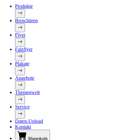
Produkte
Broschüren
Flyer
Falzflyer
Plakate
Angebote
Themenwelt
Service
Daten-Upload
Kontakt
Warenkorb