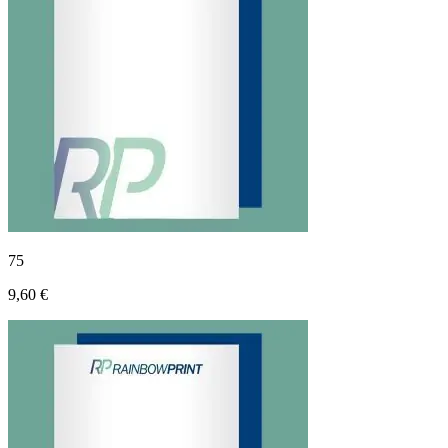
75
9,60 €