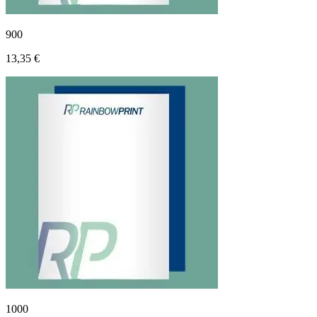
900
13,35 €
1000