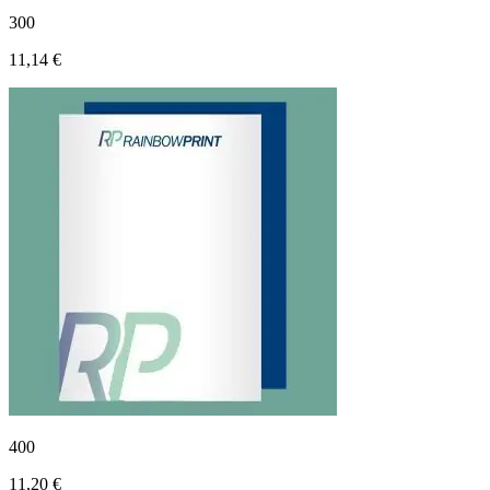
300
11,14 €
400
11,20 €