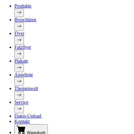
Produkte
Broschüren
Flyer
Falzflyer
Plakate
Angebote
Themenwelt
Service
Daten-Upload
Kontakt
Warenkorb