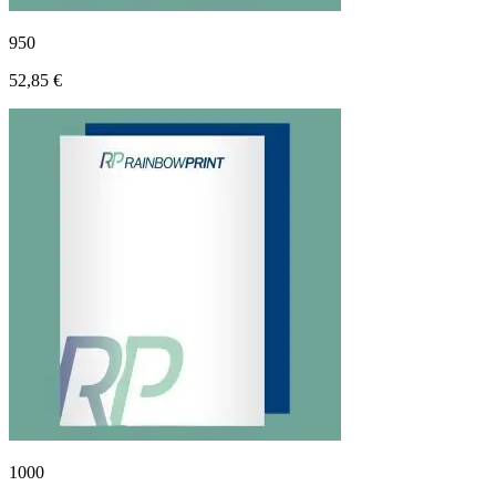
950
52,85 €
1000