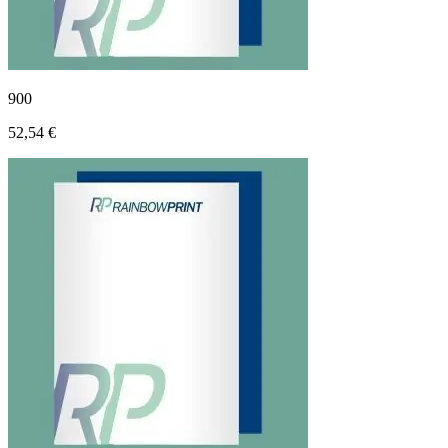
900
52,54 €