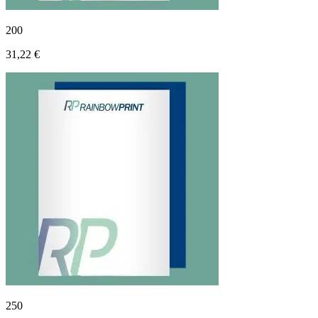
200
31,22 €
250