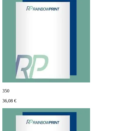
350
36,08 €