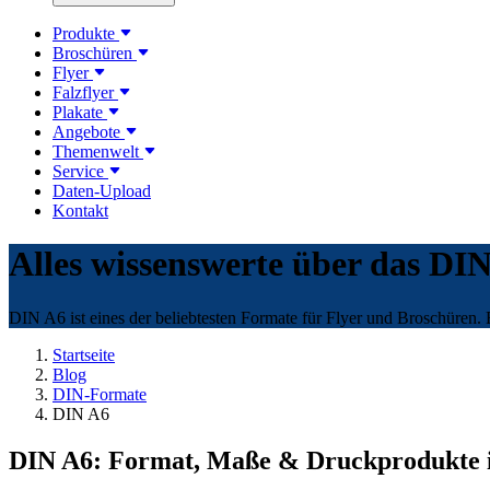
Produkte
Broschüren
Flyer
Falzflyer
Plakate
Angebote
Themenwelt
Service
Daten-Upload
Kontakt
Alles wissenswerte über das DI
DIN A6 ist eines der beliebtesten Formate für Flyer und Broschüren. 
Startseite
Blog
DIN-Formate
DIN A6
DIN A6: Format, Maße & Druckprodukte 